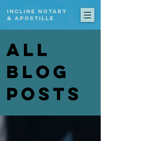
Incline Notary
& Apostille
All
Blog
Posts